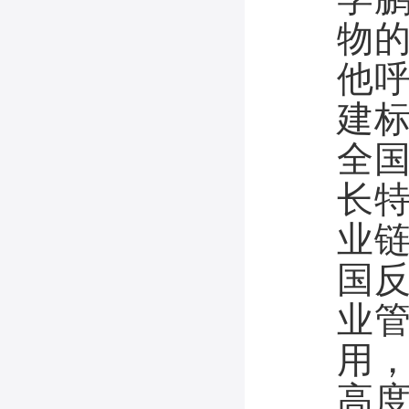
物
他
建
全
长
业
国
业
用
高