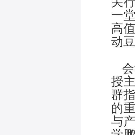
关
一堂
高
动豆
会
授
群
的
与
学