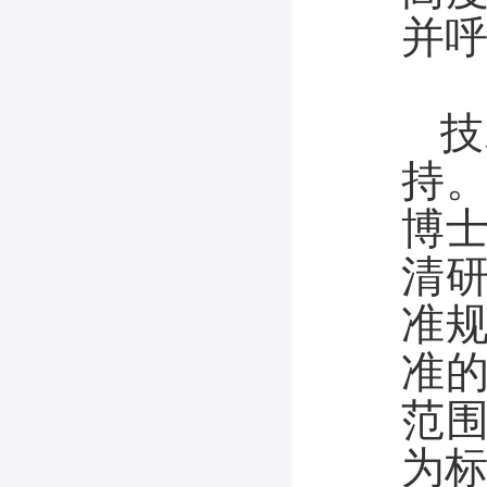
并
技
持
博
清
准
准
范
为